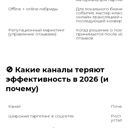
Offline + online-гибриды
Для локального бизнеса: 
события, мастер-классы с
онлайн-трансляцией и 
последующей конверси
Репутационный маркетинг 
Когда решение о покупк
(управление отзывами)
принимается после изуч
отзывов
🚫 Какие каналы теряют
эффективность в 2026 (и
почему)
Канал
Почему 
Широкий таргетинг в соцсетях
Рост ст
усталос