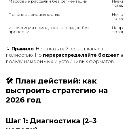
Массовые рассылки без сегментации
Низкий o
попадан
Погоня за виральностью
Непредс
потерь,
Инвестиции в «модные» площадки без 
Наприме
проверки
потому,
💡
Правило
: Не отказывайтесь от канала
полностью. Но
перераспределяйте бюджет
в
пользу измеримых и устойчивых форматов.
🛠 План действий: как
выстроить стратегию на
2026 год
Шаг 1: Диагностика (2–3