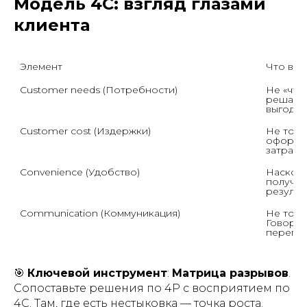
Модель 4C: взгляд глазами
клиента
Элемент
Что важ
Customer needs (Потребности)
Не «что
решаем»
выгоды.
Customer cost (Издержки)
Не тольк
оформле
затраты
Convenience (Удобство)
Наскольк
получит
результ
Communication (Коммуникация)
Не тольк
Говорим
перегр
🎯
Ключевой инструмент
:
Матрица разрывов
.
Сопоставьте решения по 4P с восприятием по
4C. Там, где есть нестыковка — точка роста.