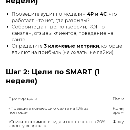
недели)
Проведите аудит по моделям
4P и 4C
: что
работает, что нет, где разрывы?
Соберите данные: конверсии, ROI по
каналам, отзывы клиентов, поведение на
сайте
Определите
3 ключевые метрики
, которые
влияют на прибыль (не охваты, не лайки)
Шаг 2: Цели по SMART (1
неделя)
Пример цели
Почему 
«Повысить конверсию сайта на 15% за 
Конкрет
полгода»
времени
«Снизить стоимость лида из контекста на 20% 
Фокус н
к концу квартала»