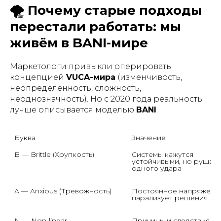
🌪 Почему старые подходы
перестали работать: мы
живём в BANI-мире
Маркетологи привыкли оперировать
концепцией
VUCA-мира
(изменчивость,
неопределённость, сложность,
неоднозначность). Но с 2020 года реальность
лучше описывается моделью
BANI
:
Буква
Значение
B — Brittle (Хрупкость)
Системы кажутся 
устойчивыми, но рушатся
одного удара
A — Anxious (Тревожность)
Постоянное напряжение
парализует решения
N — Non-linear 
Причины и следствия 