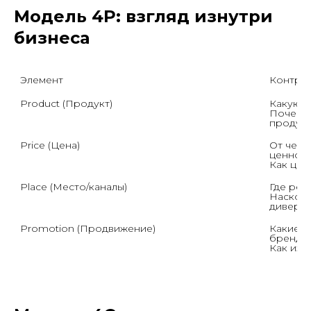
Модель 4P: взгляд изнутри
бизнеса
Элемент
Контрол
Product (Продукт)
Какую п
Почему 
продук
Price (Цена)
От чего
ценност
Как цен
Place (Место/каналы)
Где реа
Насколь
диверси
Promotion (Продвижение)
Какие к
бренда 
Как изм