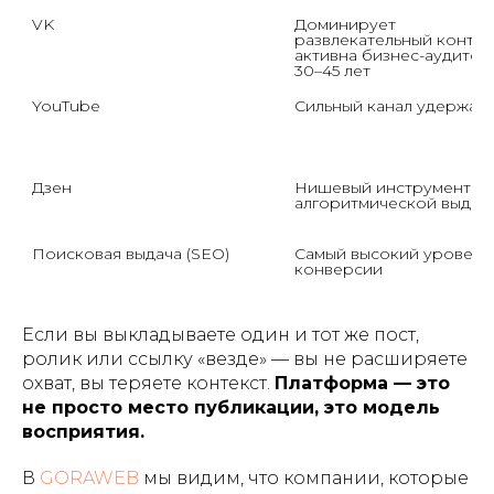
VK
Доминирует 
развлекательный контент
активна бизнес-аудитори
30–45 лет
YouTube
Сильный канал удержан
Дзен
Нишевый инструмент с 
алгоритмической выдач
Поисковая выдача (SEO)
Самый высокий уровень 
конверсии
Если вы выкладываете один и тот же пост,
ролик или ссылку «везде» — вы не расширяете
охват, вы теряете контекст.
Платформа — это
не просто место публикации, это модель
восприятия.
В
GORAWEB
мы видим, что компании, которые